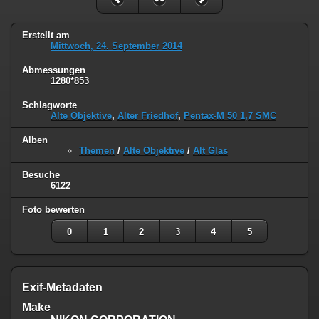
Erstellt am
Mittwoch, 24. September 2014
Abmessungen
1280*853
Schlagworte
Alte Objektive
,
Alter Friedhof
,
Pentax-M 50 1,7 SMC
Alben
Themen
/
Alte Objektive
/
Alt Glas
Besuche
6122
Foto bewerten
0
1
2
3
4
5
Exif-Metadaten
Make