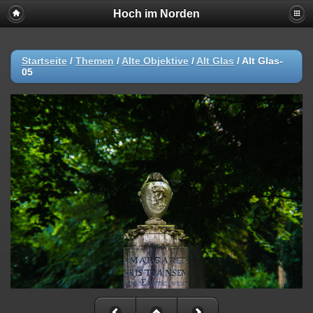
Hoch im Norden
Startseite
/
Themen
/
Alte Objektive
/
Alt Glas
/
Alt Glas-
05